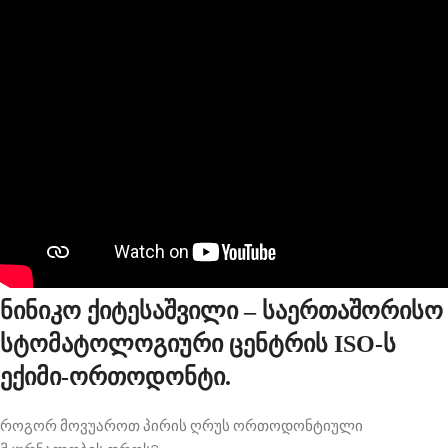
ნინიკო ქიტესაშვილი – საერთაშორისო
სტომატოლოგიური ცენტრის ISO-ს
ექიმი-ორთოდონტი.
როგორ მოვუაროთ პირის ღრუს ორთოდონტიული