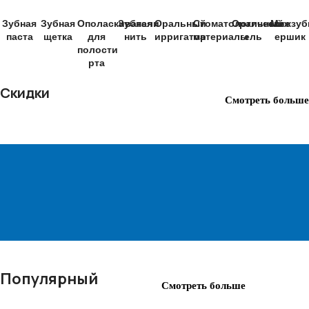
Зубная
Зубная
Ополаскиватели
Зубная
Оральный
Стоматологические
Оральный
Межзуб
паста
щетка
для
нить
ирригатор
материалы
гель
ершик
полости
рта
Скидки
Смотреть больше
Популярный
Смотреть больше