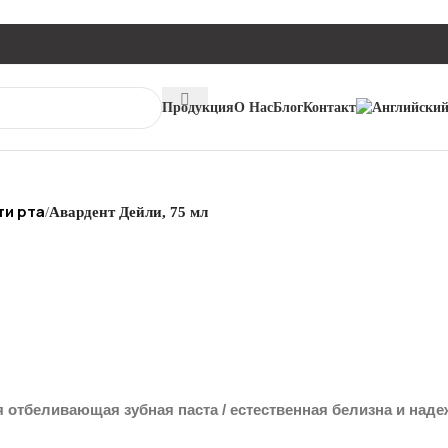
Продукция
О Нас
Блог
Контакт
ти рта
/
Авардент Дейли, 75 мл
отбеливающая зубная паста / естественная белизна и надеж