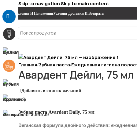
Skip to navigation
Skip to main content
Условия И Положения
Условия Доставки И Возврата
Главная
Зубная паста
Ежедневная гигиена полос
/
/
Авардент Дейли, 75 мл
Добавить в список желаний
Зубная паста Avardent Daily, 75 мл
Веганская формула двойного действия: ежедневная 