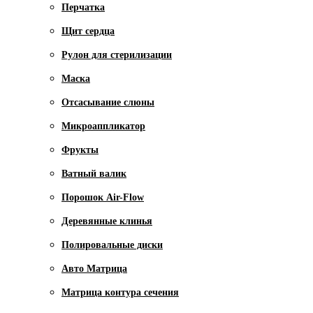
Перчатка
Щит сердца
Рулон для стерилизации
Маска
Отсасывание слюны
Микроаппликатор
Фрукты
Ватный валик
Порошок Air-Flow
Деревянные клинья
Полировальные диски
Авто Матрица
Матрица контура сечения