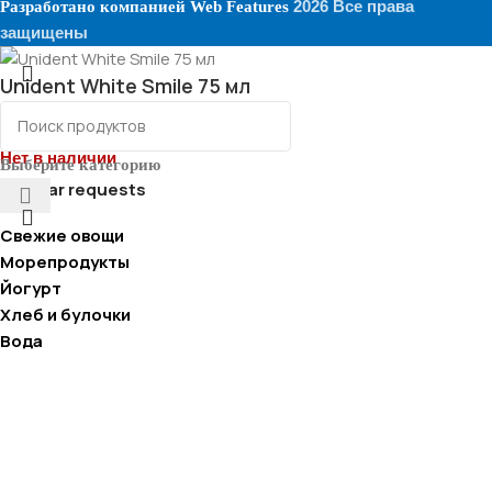
2026 Все права
Разработано компанией
Web Features
защищены
Unident White Smile 75 мл
28.90
₾
Нет в наличии
Выберите категорию
Popular requests
Свежие овощи
Морепродукты
Йогурт
Хлеб и булочки
Вода