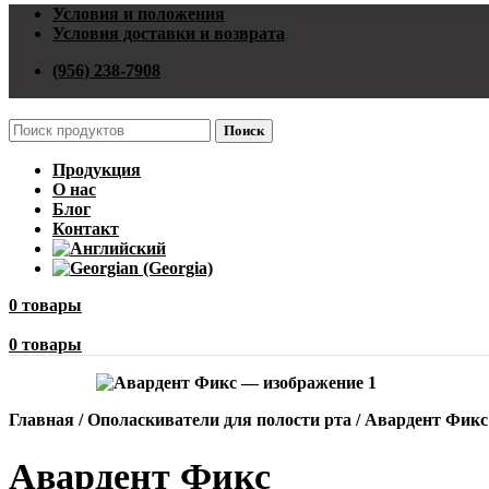
Условия и положения
Условия доставки и возврата
(956) 238-7908
Поиск
Продукция
О нас
Блог
Контакт
0
товары
0
товары
Главная
/
Ополаскиватели для полости рта
/
Авардент Фикс
Авардент Фикс