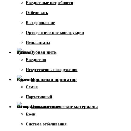
Ежедневные потребности
Отбеливать
Выздоровление
Ортодонтические конструкции
Имплантаты
Зубная нить
Ежедневно
Искусственные сооружения
Оральный ирригатор
Семья
Портативный
Стоматологические материалы
Бжен
Система отбеливания