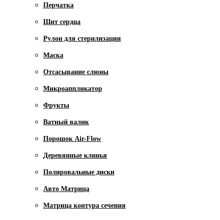
Перчатка
Щит сердца
Рулон для стерилизации
Маска
Отсасывание слюны
Микроаппликатор
Фрукты
Ватный валик
Порошок Air-Flow
Деревянные клинья
Полировальные диски
Авто Матрица
Матрица контура сечения