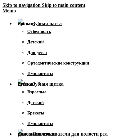
Skip to navigation
Skip to main content
Меню
Зубная паста
Отбеливать
Детский
Для десен
Ортодонтические конструкции
Имплантаты
Зубная щетка
Взрослые
Детский
Брекеты
Имплантаты
Ополаскиватели для полости рта